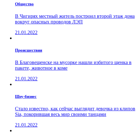
Общество
В Чигирях местный житель построил второй этаж дома
вокруг опасных проводов ЛЭП
21.01.2022
Проиcшествия
В Благовещенске на мусорке нашли избитого щенка в
пакете, животное в коме
21.01.2022
Шоу-бизнес
Стало известно, как сейчас выглядит девочка из клипов
Sia, покорившая весь мир своими танцами
21.01.2022