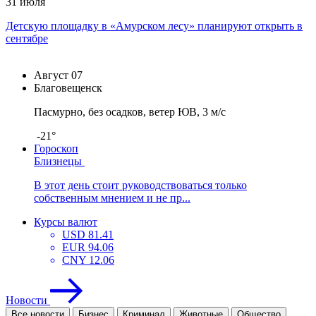
31 июля
Детскую площадку в «Амурском лесу» планируют открыть в
сентябре
Август
07
Благовещенск
Пасмурно, без осадков, ветер ЮВ, 3 м/с
-21°
Гороскоп
Близнецы
В этот день стоит руководствоваться только
собственным мнением и не пр...
Курсы валют
USD
81.41
EUR
94.06
CNY
12.06
Новости
Все новости
Бизнес
Криминал
Животные
Общество