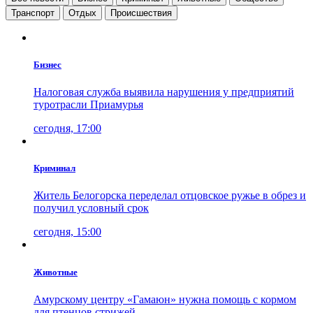
Транспорт
Отдых
Проиcшествия
Бизнес
Налоговая служба выявила нарушения у предприятий
туротрасли Приамурья
сегодня, 17:00
Криминал
Житель Белогорска переделал отцовское ружье в обрез и
получил условный срок
сегодня, 15:00
Животные
Амурскому центру «Гамаюн» нужна помощь с кормом
для птенцов стрижей