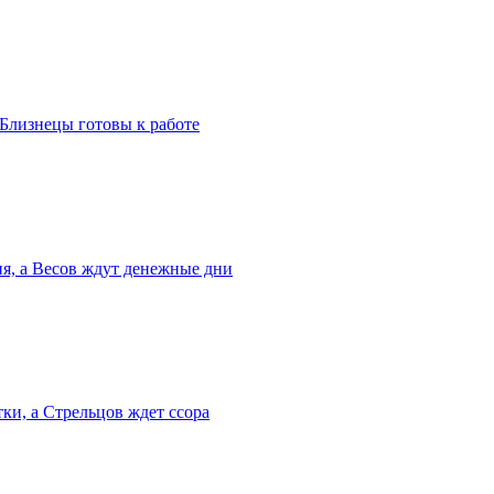
 Близнецы готовы к работе
я, а Весов ждут денежные дни
тки, а Стрельцов ждет ссора