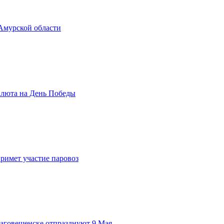
 Амурской области
салюта на День Победы
римет участие паровоз
Благовещенске отпразднуют 9 Мая