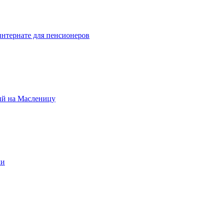
интернате для пенсионеров
ний на Масленицу
ли