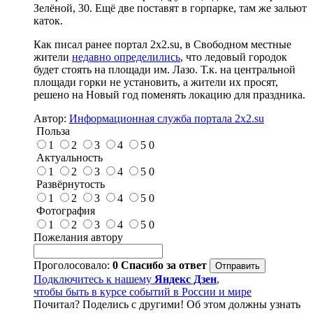
Зелёной, 30. Ещё две поставят в горпарке, там же зальют
каток.
Как писал ранее портал 2х2.su, в Свободном местные
жители
недавно определились
, что ледовый городок
будет стоять на площади им. Лазо. Т.к. на центральной
площади горки не установить, а жители их просят,
решено на Новый год поменять локацию для праздника.
Автор:
Информационная служба портала 2x2.su
Польза
1
2
3
4
5
0
Актуальность
1
2
3
4
5
0
Развёрнутость
1
2
3
4
5
0
Фотография
1
2
3
4
5
0
Пожелания автору
Проголосовало:
0
Спасибо за ответ
Подключитесь к нашему
Яндекс Дзен
,
чтобы быть в курсе событий в России и мире
Почитал? Поделись с другими! Об этом должны узнать