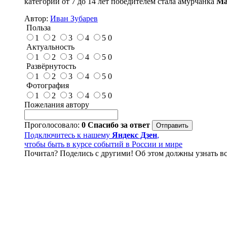
категории от 7 до 14 лет победителем стала амурчанка
Ма
Автор:
Иван Зубарев
Польза
1
2
3
4
5
0
Актуальность
1
2
3
4
5
0
Развёрнутость
1
2
3
4
5
0
Фотография
1
2
3
4
5
0
Пожелания автору
Проголосовало:
0
Спасибо за ответ
Подключитесь к нашему
Яндекс Дзен
,
чтобы быть в курсе событий в России и мире
Почитал? Поделись с другими! Об этом должны узнать вс