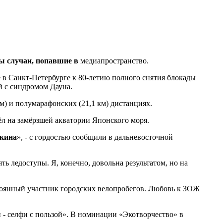
ны случаи, попавшие в
медиапространство.
е в Санкт-Петербурге к 80-летию полного снятия блокады
й с синдромом Дауна.
м) и полумарафонских (21,1 км) дистанциях.
л на замёрзшей акватории Японского моря.
укина
», - с гордостью сообщили в дальневосточной
ть ледоступы. Я, конечно, довольна результатом, но на
тоянный участник городских велопробегов. Любовь к ЗОЖ
- селфи с пользой». В номинации «Экотворчество» в