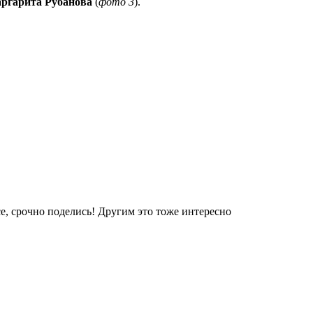
ргарита Рубанова
(
фото 3
).
е, срочно поделись! Другим это тоже интересно