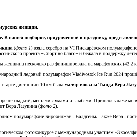
амурских женщин.
е. В нашей подборке, приуроченной к празднику, представле
икина
(
фото 1
) взяла серебро на VI Пискарёвском полумарафон
сийского проекта «Спорт во благо» и бежала в поддержку дете
ды женщина несколько раз финишировала на марафонских (42,2 к
ународный ледовый полумарафон Vladivostok Ice Run 2024 прошё
старте дистанции 10 км была
маляр вокзала Тында Вера Лаз
море не гладкий, местами с ямами и глыбами. Пришлось даже меня
ит Вера Лазукина (
фото 2
).
одном полумарафоне Биробиджан - Валдгейм. Также Вера - пос
ологическом фотоконкурсе с международным участием «Экоселфи 