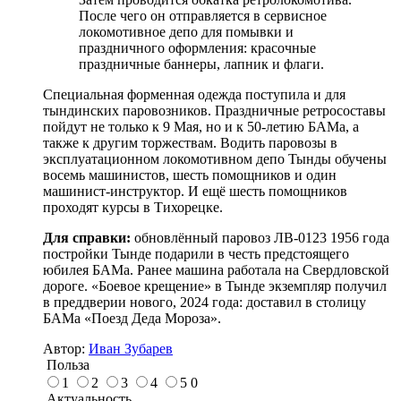
После чего он отправляется в сервисное
локомотивное депо для помывки и
праздничного оформления: красочные
праздничные баннеры, лапник и флаги.
Специальная форменная одежда поступила и для
тындинских паровозников. Праздничные ретросоставы
пойдут не только к 9 Мая, но и к 50-летию БАМа, а
также к другим торжествам. Водить паровозы в
эксплуатационном локомотивном депо Тынды обучены
восемь машинистов, шесть помощников и один
машинист-инструктор. И ещё шесть помощников
проходят курсы в Тихорецке.
Для справки:
обновлённый паровоз ЛВ-0123 1956 года
постройки Тынде подарили в честь предстоящего
юбилея БАМа. Ранее машина работала на Свердловской
дороге. «Боевое крещение» в Тынде экземпляр получил
в преддверии нового, 2024 года: доставил в столицу
БАМа «Поезд Деда Мороза».
Автор:
Иван Зубарев
Польза
1
2
3
4
5
0
Актуальность