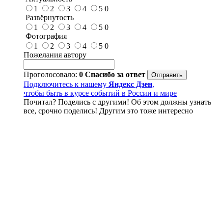
1
2
3
4
5
0
Развёрнутость
1
2
3
4
5
0
Фотография
1
2
3
4
5
0
Пожелания автору
Проголосовало:
0
Спасибо за ответ
Подключитесь к нашему
Яндекс Дзен
,
чтобы быть в курсе событий в России и мире
Почитал? Поделись с другими! Об этом должны узнать
все, срочно поделись! Другим это тоже интересно