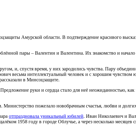
оцзащиты Амурской области. В подтверждение красивого выска
блённой пары – Валентин и Валентина. Их знакомство и начало
угом, и, спустя время, у них зародились чувства. Пару объедин
рович весьма интеллектуальный человек и с хорошим чувством 
– рассказали в Минсоцзащите.
Предложение руки и сердца стало для неё неожиданностью, как и
и. Министерство пожелало новобрачным счастья, любви и долгих
пара
отпраздновала уникальный юбилей
. Иван Николаевич и Ва
далёком 1958 году в городе Облучье, а через несколько месяцев с