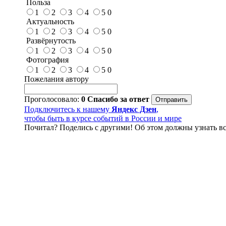
Польза
1
2
3
4
5
0
Актуальность
1
2
3
4
5
0
Развёрнутость
1
2
3
4
5
0
Фотография
1
2
3
4
5
0
Пожелания автору
Проголосовало:
0
Спасибо за ответ
Подключитесь к нашему
Яндекс Дзен
,
чтобы быть в курсе событий в России и мире
Почитал? Поделись с другими! Об этом должны узнать вс