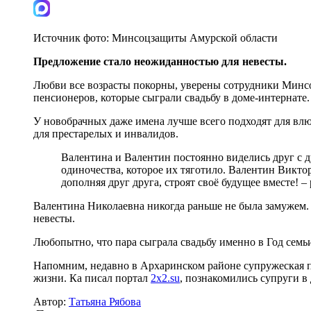
Источник фото:
Минсоцзащиты Амурской области
Предложение стало неожиданностью для невесты.
Любви все возрасты покорны, уверены сотрудники Минс
пенсионеров, которые сыграли свадьбу в доме-интернате.
У новобрачных даже имена лучше всего подходят для влю
для престарелых и инвалидов.
Валентина и Валентин постоянно виделись друг с др
одиночества, которое их тяготило. Валентин Викто
дополняя друг друга, строят своё будущее вместе! 
Валентина Николаевна никогда раньше не была замужем. 
невесты.
Любопытно, что пара сыграла свадьбу именно в Год семь
Напомним, недавно в Архаринском районе супружеская 
жизни. Ка писал портал
2x2.su
, познакомились супруги в 
Автор:
Татьяна Рябова