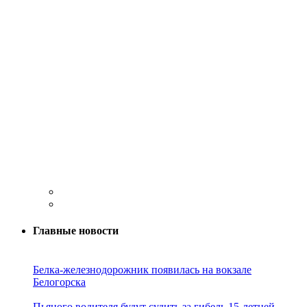
Главные новости
Белка-железнодорожник появилась на вокзале
Белогорска
Пьяного водителя будут судить за гибель 15-летней