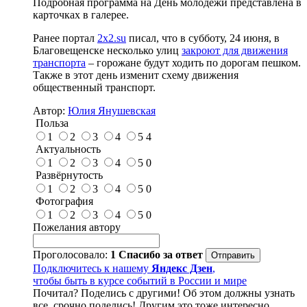
Подробная программа на День молодёжи представлена в
карточках в галерее.
Ранее портал
2x2.su
писал, что в субботу, 24 июня, в
Благовещенске несколько улиц
закроют для движения
транспорта
– горожане будут ходить по дорогам пешком.
Также в этот день изменит схему движения
общественный транспорт.
Автор:
Юлия Янушевская
Польза
1
2
3
4
5
4
Актуальность
1
2
3
4
5
0
Развёрнутость
1
2
3
4
5
0
Фотография
1
2
3
4
5
0
Пожелания автору
Проголосовало:
1
Спасибо за ответ
Подключитесь к нашему
Яндекс Дзен
,
чтобы быть в курсе событий в России и мире
Почитал? Поделись с другими! Об этом должны узнать
все, срочно поделись! Другим это тоже интересно