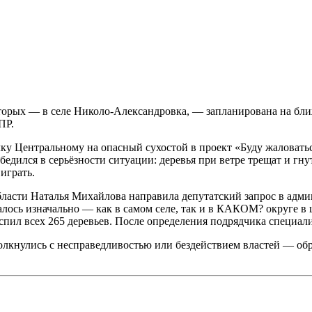
торых — в селе Николо-Александровка, — запланирована на бли
ПР.
ку Центральному на опасный сухостой в проект «Буду жаловат
дился в серьёзности ситуации: деревья при ветре трещат и гну
играть.
асти Наталья Михайлова направила депутатский запрос в админ
лось изначально — как в самом селе, так и в КАКОМ? округе в 
пил всех 265 деревьев. После определения подрядчика специали
лкнулись с несправедливостью или бездействием властей — обр