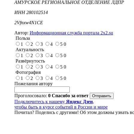
АМУРСКОЕ РЕГИОНАЛЬНОЕ ОТДЕЛЕНИЕ ЛДПР
ИНН 280102514
2Vfnxw4N1CE
Автор:
Информационная служба портала 2x2.su
Польза
1
2
3
4
5
0
Актуальность
1
2
3
4
5
0
Развёрнутость
1
2
3
4
5
0
Фотография
1
2
3
4
5
0
Пожелания автору
Проголосовало:
0
Спасибо за ответ
Подключитесь к нашему
Яндекс Дзен
,
чтобы быть в курсе событий в России и мире
Почитал? Поделись с другими! Об этом должны узнать вс