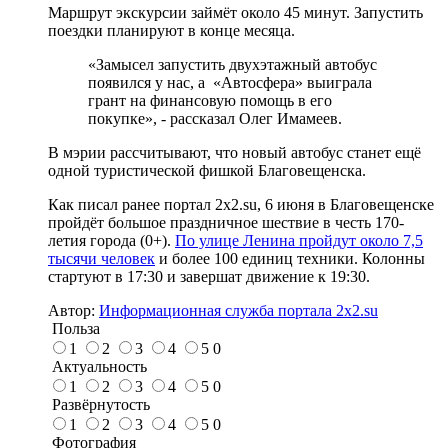
Маршрут экскурсии займёт около 45 минут. Запустить
поездки планируют в конце месяца.
«Замысел запустить двухэтажный автобус
появился у нас, а «Автосфера» выиграла
грант на финансовую помощь в его
покупке», - рассказал Олег Имамеев.
В мэрии рассчитывают, что новый автобус станет ещё
одной туристической фишкой Благовещенска.
Как писал ранее портал 2х2.su, 6 июня в Благовещенске
пройдёт большое праздничное шествие в честь 170-
летия города (0+).
По улице Ленина пройдут около 7,5
тысячи человек
и более 100 единиц техники. Колонны
стартуют в 17:30 и завершат движение к 19:30.
Автор:
Информационная служба портала 2x2.su
Польза
1
2
3
4
5
0
Актуальность
1
2
3
4
5
0
Развёрнутость
1
2
3
4
5
0
Фотография