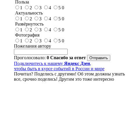
Польза
1
2
3
4
5
0
Актуальность
1
2
3
4
5
0
Развёрнутость
1
2
3
4
5
0
Фотография
1
2
3
4
5
0
Пожелания автору
Проголосовало:
0
Спасибо за ответ
Подключитесь к нашему
Яндекс Дзен
,
чтобы быть в курсе событий в России и мире
Почитал? Поделись с другими! Об этом должны узнать
все, срочно поделись! Другим это тоже интересно