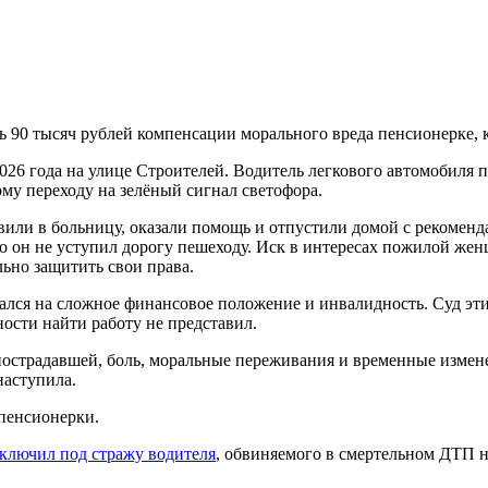
ь 90 тысяч рублей компенсации морального вреда пенсионерке, 
26 года на улице Строителей. Водитель легкового автомобиля п
му переходу на зелёный сигнал светофора.
вили в больницу, оказали помощь и отпустили домой с рекоменд
о он не уступил дорогу пешеходу. Иск в интересах пожилой женщ
льно защитить свои права.
ался на сложное финансовое положение и инвалидность. Суд эти 
ости найти работу не представил.
пострадавшей, боль, моральные переживания и временные измен
наступила.
 пенсионерки.
аключил под стражу водителя
, обвиняемого в смертельном ДТП н