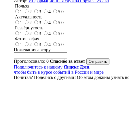
Автор:
Информационная служба портала 2x2.su
Польза
1
2
3
4
5
0
Актуальность
1
2
3
4
5
0
Развёрнутость
1
2
3
4
5
0
Фотография
1
2
3
4
5
0
Пожелания автору
Проголосовало:
0
Спасибо за ответ
Подключитесь к нашему
Яндекс Дзен
,
чтобы быть в курсе событий в России и мире
Почитал? Поделись с другими! Об этом должны узнать вс