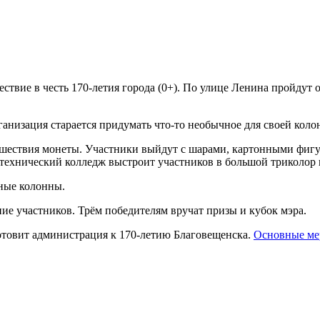
твие в честь 170-летия города (0+). По улице Ленина пройдут 
ганизация старается придумать что-то необычное для своей коло
шествия монеты. Участники выйдут с шарами, картонными фигу
итехнический колледж выстроит участников в большой триколор 
ные колонны.
е участников. Трём победителям вручат призы и кубок мэра.
готовит администрация к 170-летию Благовещенска.
Основные ме