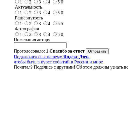
1
2
3
4
5
0
Актуальность
1
2
3
4
5
0
Развёрнутость
1
2
3
4
5
5
Фотография
1
2
3
4
5
0
Пожелания автору
Проголосовало:
1
Спасибо за ответ
Подключитесь к нашему
Яндекс Дзен
,
чтобы быть в курсе событий в России и мире
Почитал? Поделись с другими! Об этом должны узнать вс