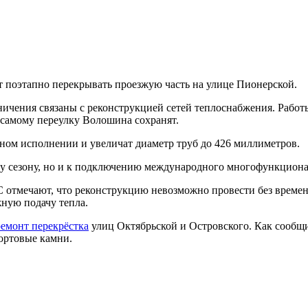
ут поэтапно перекрывать проезжую часть на улице Пионерской.
чения связаны с реконструкцией сетей теплоснабжения. Работы
самому переулку Волошина сохранят.
ном исполнении и увеличат диаметр труб до 426 миллиметров.
ому сезону, но и к подключению международного многофункциона
С отмечают, что реконструкцию невозможно провести без време
жную подачу тепла.
ремонт перекрёстка
улиц Октябрьской и Островского. Как сообщ
бортовые камни.