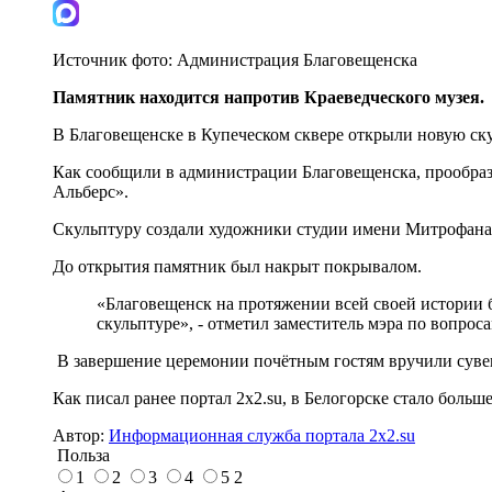
Источник фото:
Администрация Благовещенска
Памятник находится напротив Краеведческого музея.
В Благовещенске в Купеческом сквере открыли новую ску
Как сообщили в администрации Благовещенска, прообразо
Альберс».
Скульптуру создали художники студии имени Митрофана Г
До открытия памятник был накрыт покрывалом.
«Благовещенск на протяжении всей своей истории б
скульптуре», - отметил заместитель мэра по вопро
В завершение церемонии почётным гостям вручили сувен
Как писал ранее портал 2х2.su, в Белогорске стало бол
Автор:
Информационная служба портала 2x2.su
Польза
1
2
3
4
5
2