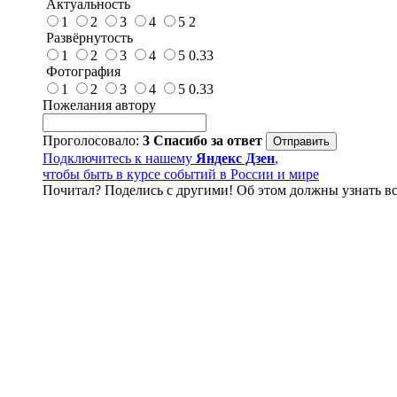
Актуальность
1
2
3
4
5
2
Развёрнутость
1
2
3
4
5
0.33
Фотография
1
2
3
4
5
0.33
Пожелания автору
Проголосовало:
3
Спасибо за ответ
Подключитесь к нашему
Яндекс Дзен
,
чтобы быть в курсе событий в России и мире
Почитал? Поделись с другими! Об этом должны узнать вс