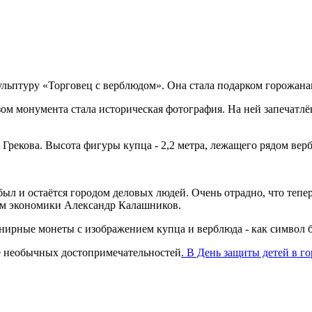
льптуру «Торговец с верблюдом». Она стала подарком горожана
м монумента стала историческая фотография. На ней запечатлё
рекова. Высота фигуры купца - 2,2 метра, лежащего рядом вербл
ыл и остаётся городом деловых людей. Очень отрадно, что тепер
сам экономики Александр Калашников.
ирные монеты с изображением купца и верблюда - как символ б
ьше необычных достопримечательностей
. В День защиты детей в г