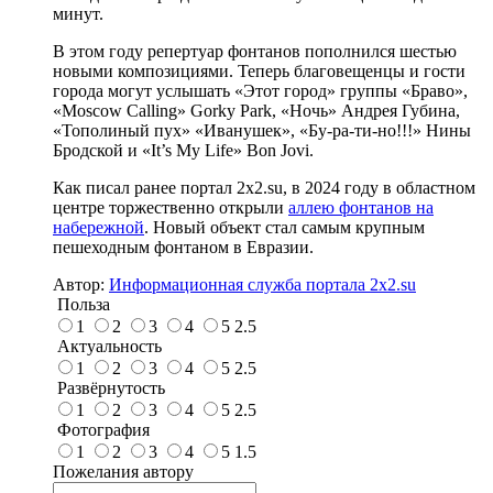
минут.
В этом году репертуар фонтанов пополнился шестью
новыми композициями. Теперь благовещенцы и гости
города могут услышать «Этот город» группы «Браво»,
«Moscow Calling» Gorky Park, «Ночь» Андрея Губина,
«Тополиный пух» «Иванушек», «Бу-ра-ти-но!!!» Нины
Бродской и «It’s My Life» Bon Jovi.
Как писал ранее портал 2х2.su, в 2024 году в областном
центре торжественно открыли
аллею фонтанов на
набережной
. Новый объект стал самым крупным
пешеходным фонтаном в Евразии.
Автор:
Информационная служба портала 2x2.su
Польза
1
2
3
4
5
2.5
Актуальность
1
2
3
4
5
2.5
Развёрнутость
1
2
3
4
5
2.5
Фотография
1
2
3
4
5
1.5
Пожелания автору