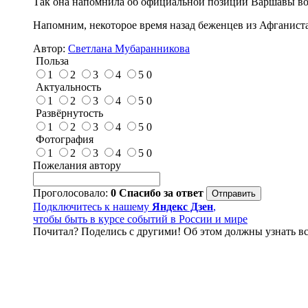
Так она напомнила об официальной позиции Варшавы во в
Напомним, некоторое время назад беженцев из Афганист
Автор:
Светлана Мубаранникова
Польза
1
2
3
4
5
0
Актуальность
1
2
3
4
5
0
Развёрнутость
1
2
3
4
5
0
Фотография
1
2
3
4
5
0
Пожелания автору
Проголосовало:
0
Спасибо за ответ
Подключитесь к нашему
Яндекс Дзен
,
чтобы быть в курсе событий в России и мире
Почитал? Поделись с другими! Об этом должны узнать вс