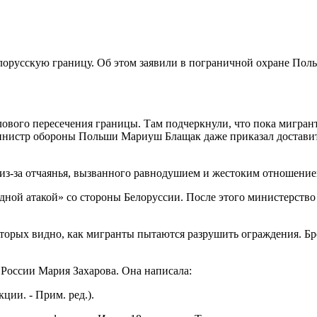
лорусскую границу. Об этом заявили в пограничной охране Поль
вого пересечения границы. Там подчеркнули, что пока мигран
инистр обороны Польши Мариуш Блащак даже приказал доставить
 из-за отчаянья, вызванного равнодушием и жестоким отношение
дной атакой» со стороны Белоруссии. После этого министерств
торых видно, как мигранты пытаются разрушить ограждения. Брё
оссии Мария Захарова. Она написала:
ции. - Прим. ред.).