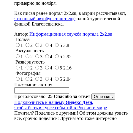
примерно до ноября.
Как писал ранее портал 2х2.su, в мэрии рассчитывают,
что новый автобус станет ещё
одной туристической
фишкой Благовещенска.
Автор:
Информационная служба портала 2x2.su
Польза
1
2
3
4
5
3.8
Актуальность
1
2
3
4
5
2.92
Развёрнутость
1
2
3
4
5
2.16
Фотография
1
2
3
4
5
2.04
Пожелания автору
Проголосовало:
25
Спасибо за ответ
Подключитесь к нашему
Яндекс Дзен
,
чтобы быть в курсе событий в России и мире
Почитал? Поделись с другими! Об этом должны узнать
все, срочно поделись! Другим это тоже интересно