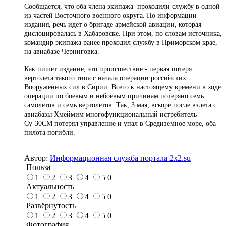
Сообщается, что оба члена экипажа проходили службу в одной
из частей Восточного военного округа. По информации
издания, речь идет о бригаде армейской авиации, которая
дислоцировалась в Хабаровске. При этом, по словам источника,
командир экипажа ранее проходил службу в Приморском крае,
на авиабазе Черниговка.
Как пишет издание, это происшествие - первая потеря
вертолета такого типа с начала операции российских
Вооруженных сил в Сирии. Всего к настоящему времени в ходе
операции по боевым и небоевым причинам потеряно семь
самолетов и семь вертолетов. Так, 3 мая, вскоре после взлета с
авиабазы Хмеймим многофункциональный истребитель
Су-30СМ потерял управление и упал в Средиземное море, оба
пилота погибли.
Автор:
Информационная служба портала 2x2.su
Польза
1
2
3
4
5
0
Актуальность
1
2
3
4
5
0
Развёрнутость
1
2
3
4
5
0
Фотография