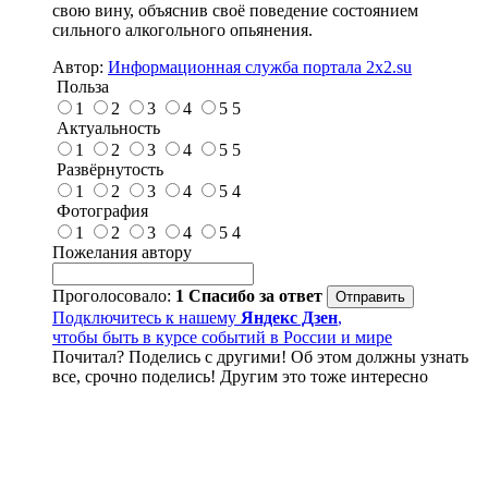
свою вину, объяснив своё поведение состоянием
сильного алкогольного опьянения.
Автор:
Информационная служба портала 2x2.su
Польза
1
2
3
4
5
5
Актуальность
1
2
3
4
5
5
Развёрнутость
1
2
3
4
5
4
Фотография
1
2
3
4
5
4
Пожелания автору
Проголосовало:
1
Спасибо за ответ
Подключитесь к нашему
Яндекс Дзен
,
чтобы быть в курсе событий в России и мире
Почитал? Поделись с другими! Об этом должны узнать
все, срочно поделись! Другим это тоже интересно