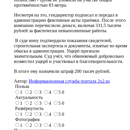
протяжённостью 83 метра.
Несмотря на это, гендиректор подписал и передал в
администрацию фиктивные акты приёмки. После этого
компании перечислили деньги, включая 331,5 тысячи
рублей за фактически невыполненные работы.
В суде вину подтвердили показания свидетелей,
строительная экспертиза и документы, изъятые во время
обыска в администрации. Ущерб признали
значительным. Суд учёл, что обвиняемый добровольно
возместил ущерб и участвовал в благотворительности.
В итоге ему назначили штраф 200 тысяч рублей.
Автор:
Информационная служба портала 2x2.su
Польза
1
2
3
4
5
0
Актуальность
1
2
3
4
5
0
Развёрнутость
1
2
3
4
5
0
Фотография
1
2
3
4
5
0