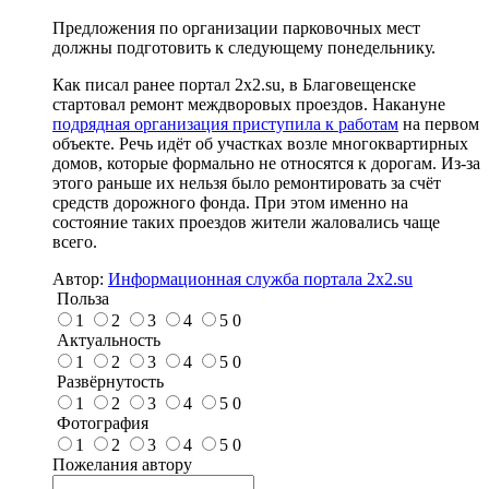
Предложения по организации парковочных мест
должны подготовить к следующему понедельнику.
Как писал ранее портал 2х2.su, в Благовещенске
стартовал ремонт междворовых проездов. Накануне
подрядная организация приступила к работам
на первом
объекте. Речь идёт об участках возле многоквартирных
домов, которые формально не относятся к дорогам. Из-за
этого раньше их нельзя было ремонтировать за счёт
средств дорожного фонда. При этом именно на
состояние таких проездов жители жаловались чаще
всего.
Автор:
Информационная служба портала 2x2.su
Польза
1
2
3
4
5
0
Актуальность
1
2
3
4
5
0
Развёрнутость
1
2
3
4
5
0
Фотография
1
2
3
4
5
0
Пожелания автору