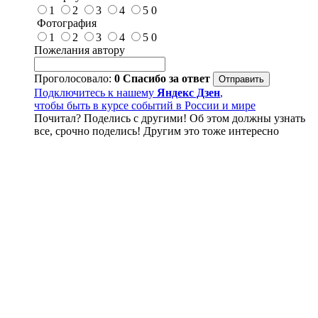
1
2
3
4
5
0
Фотография
1
2
3
4
5
0
Пожелания автору
Проголосовало:
0
Спасибо за ответ
Подключитесь к нашему
Яндекс Дзен
,
чтобы быть в курсе событий в России и мире
Почитал? Поделись с другими! Об этом должны узнать
все, срочно поделись! Другим это тоже интересно