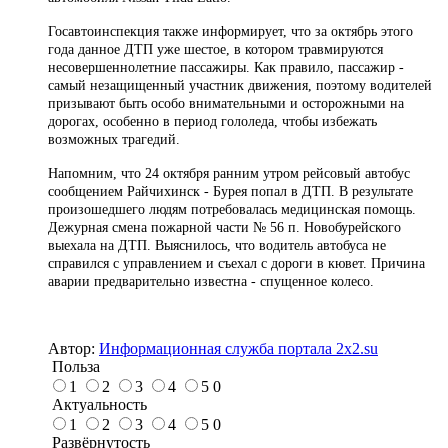
Госавтоинспекция также информирует, что за октябрь этого
года данное ДТП уже шестое, в котором травмируются
несовершеннолетние пассажиры. Как правило, пассажир -
самый незащищенный участник движения, поэтому водителей
призывают быть особо внимательными и осторожными на
дорогах, особенно в период гололеда, чтобы избежать
возможных трагедий.
Напомним, что 24 октября ранним утром рейсовый автобус
сообщением Райчихинск - Бурея попал в ДТП. В результате
произошедшего людям потребовалась медицинская помощь.
Дежурная смена пожарной части № 56 п. Новобурейского
выехала на ДТП. Выяснилось, что водитель автобуса не
справился с управлением и съехал с дороги в кювет. Причина
аварии предварительно известна - спущенное колесо.
Автор:
Информационная служба портала 2x2.su
Польза
1
2
3
4
5
0
Актуальность
1
2
3
4
5
0
Развёрнутость