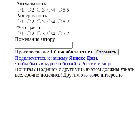
Актуальность
1
2
3
4
5
5
Развёрнутость
1
2
3
4
5
2
Фотография
1
2
3
4
5
2
Пожелания автору
Проголосовало:
1
Спасибо за ответ
Подключитесь к нашему
Яндекс Дзен
,
чтобы быть в курсе событий в России и мире
Почитал? Поделись с другими! Об этом должны узнать
все, срочно поделись! Другим это тоже интересно