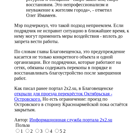
восстановим. Это непрофессионализм и
неуважение к жителям города», - отметил
Олег Имамеев.
Мэр подчеркнул, что такой подход неприемлем. Если
подрядчик не исправит ситуацию в ближайшее время, к
нему могут применить меры воздействия - вплоть до
запрета вести работы.
По словам главы Благовещенска, это предупреждение
касается не только конкретного объекта и одной
организации. Все подрядчики, которые работают на
сетях, обязаны содержать перекопы в порядке и
восстанавливать благоустройство после завершения
работ.
Как писал ранее портал 2х2.su, в Благовещенске
открыли для проезда перекрёсток Октябрьская -
Островского.
Но есть ограничение: проезд по
Островского в сторону Красноармейской пока остаётся
закрытым.
Автор:
Информационная служба портала 2x2.su
Польза
1
2
3
4
5
2