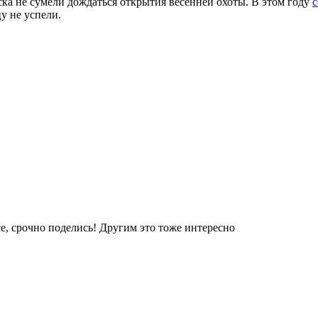
ска не сумели дождаться открытия весенней охоты. В этом году
с
у не успели.
е, срочно поделись! Другим это тоже интересно