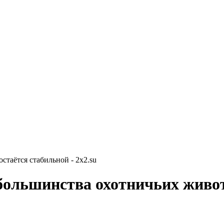
таётся стабильной - 2x2.su
большинства охотничьих живот