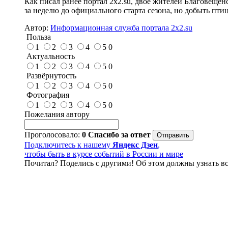
Как писал ранее портал 2х2.su, двое жителей Благовещен
за неделю до официального старта сезона, но добыть птиц
Автор:
Информационная служба портала 2x2.su
Польза
1
2
3
4
5
0
Актуальность
1
2
3
4
5
0
Развёрнутость
1
2
3
4
5
0
Фотография
1
2
3
4
5
0
Пожелания автору
Проголосовало:
0
Спасибо за ответ
Подключитесь к нашему
Яндекс Дзен
,
чтобы быть в курсе событий в России и мире
Почитал? Поделись с другими! Об этом должны узнать вс