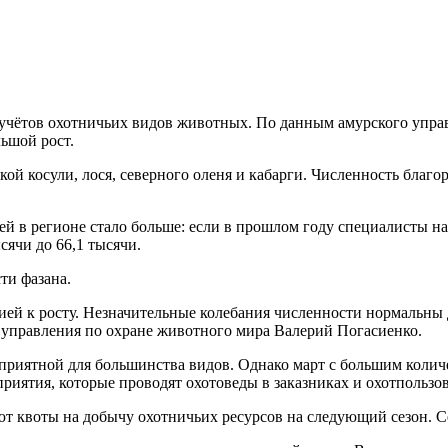
чётов охотничьих видов животных. По данным амурского управ
льшой рост.
ой косули, лося, северного оленя и кабарги. Численность благо
в регионе стало больше: если в прошлом году специалисты насчи
сячи до 66,1 тысячи.
ти фазана.
ией к росту. Незначительные колебания численности нормальны 
го управления по охране животного мира Валерий Погасиенко.
приятной для большинства видов. Однако март с большим количе
иятия, которые проводят охотоведы в заказниках и охотпользов
квоты на добычу охотничьих ресурсов на следующий сезон. Сей