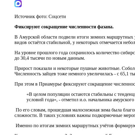
Источник фото:
Соцсети
Фиксируют сокращение численности фазана.
В Амурской области подвели итоги зимних маршрутных у
видов остаётся стабильной, у некоторых отмечается небо
На уровне прошлого года сохранилось количество сибирск
до 30,4 тысячи по новым данным.
Прирост показали и некоторые пушные животные. Соболей 
Численность зайцев тоже немного увеличилась - с 65,1 ты
При этом в Приамурье фиксируют сокращение численнос
«В целом популяции остаются стабильны с тенденц
условий года», - отметил и.о. начальника амурско
По его словам, прошедшая малоснежная зима была благо
сложности. В таких условиях важны подкормочные меропр
Именно по итогам зимних маршрутных учётов формируют 