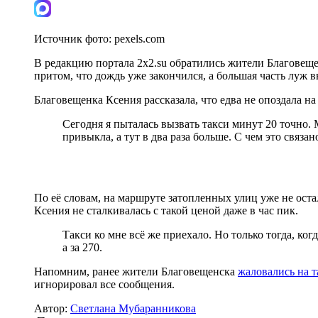
Источник фото:
pexels.com
В редакцию портала 2x2.su обратились жители Благовещен
притом, что дождь уже закончился, а большая часть луж в
Благовещенка Ксения рассказала, что едва не опоздала н
Сегодня я пыталась вызвать такси минут 20 точно. М
привыкла, а тут в два раза больше. С чем это связа
По её словам, на маршруте затопленных улиц уже не ост
Ксения не сталкивалась с такой ценой даже в час пик.
Такси ко мне всё же приехало. Но только тогда, ког
а за 270.
Напомним, ранее жители Благовещенска
жаловались на т
игнорировал все сообщения.
Автор:
Светлана Мубаранникова