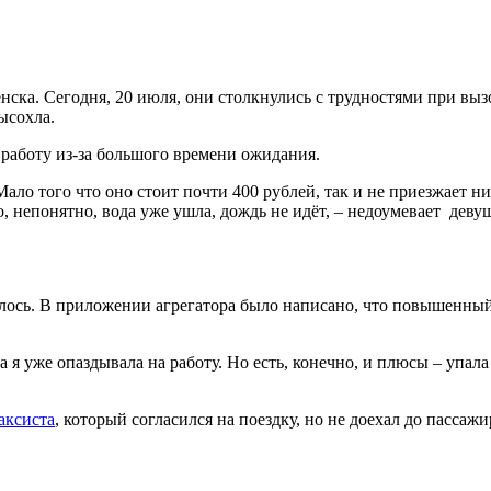
ска. Сегодня, 20 июля, они столкнулись с трудностями при вызо
ысохла.
а работу из-за большого времени ожидания.
ало того что оно стоит почти 400 рублей, так и не приезжает ни
но, непонятно, вода уже ушла, дождь не идёт, – недоумевает деву
алось. В приложении агрегатора было написано, что повышенны
да я уже опаздывала на работу. Но есть, конечно, и плюсы – упала
аксиста
, который согласился на поездку, но не доехал до пассаж