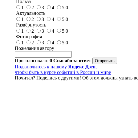
Польза
1
2
3
4
5
0
Актуальность
1
2
3
4
5
0
Развёрнутость
1
2
3
4
5
0
Фотография
1
2
3
4
5
0
Пожелания автору
Проголосовало:
0
Спасибо за ответ
Подключитесь к нашему
Яндекс Дзен
,
чтобы быть в курсе событий в России и мире
Почитал? Поделись с другими! Об этом должны узнать вс