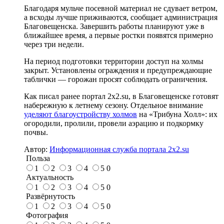
Благодаря мульче посевной материал не сдувает ветром,
а всходы лучше приживаются, сообщает администрация
Благовещенска. Завершить работы планируют уже в
ближайшее время, а первые ростки появятся примерно
через три недели.
На период подготовки территории доступ на холмы
закрыт. Установлены ограждения и предупреждающие
таблички — горожан просят соблюдать ограничения.
Как писал ранее портал 2х2.su, в Благовещенске готовят
набережную к летнему сезону. Отдельное внимание
уделяют благоустройству холмов
на «Трибуна Холл»: их
огородили, пролили, провели аэрацию и подкормку
почвы.
Автор:
Информационная служба портала 2x2.su
Польза
1
2
3
4
5
0
Актуальность
1
2
3
4
5
0
Развёрнутость
1
2
3
4
5
0
Фотография