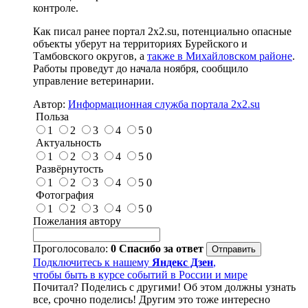
контроле.
Как писал ранее портал 2х2.su, потенциально опасные
объекты уберут на территориях Бурейского и
Тамбовского округов, а
также в Михайловском районе
.
Работы проведут до начала ноября, сообщило
управление ветеринарии.
Автор:
Информационная служба портала 2x2.su
Польза
1
2
3
4
5
0
Актуальность
1
2
3
4
5
0
Развёрнутость
1
2
3
4
5
0
Фотография
1
2
3
4
5
0
Пожелания автору
Проголосовало:
0
Спасибо за ответ
Подключитесь к нашему
Яндекс Дзен
,
чтобы быть в курсе событий в России и мире
Почитал? Поделись с другими! Об этом должны узнать
все, срочно поделись! Другим это тоже интересно