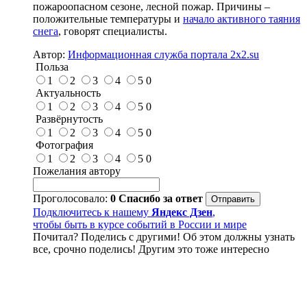
пожароопасном сезоне, лесной пожар. Причины –
положительные температуры и
начало активного таяния
снега
, говорят специалисты.
Автор:
Информационная служба портала 2x2.su
Польза
1
2
3
4
5
0
Актуальность
1
2
3
4
5
0
Развёрнутость
1
2
3
4
5
0
Фотография
1
2
3
4
5
0
Пожелания автору
Проголосовало:
0
Спасибо за ответ
Подключитесь к нашему
Яндекс Дзен
,
чтобы быть в курсе событий в России и мире
Почитал? Поделись с другими! Об этом должны узнать
все, срочно поделись! Другим это тоже интересно