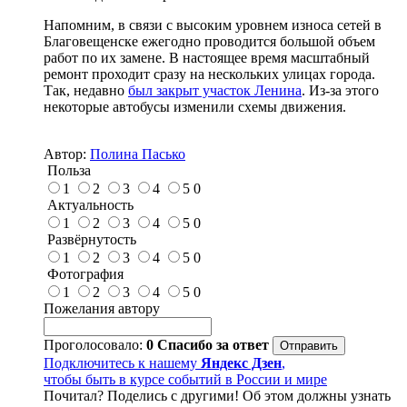
Напомним, в связи с высоким уровнем износа сетей в
Благовещенске ежегодно проводится большой объем
работ по их замене. В настоящее время масштабный
ремонт проходит сразу на нескольких улицах города.
Так, недавно
был закрыт участок Ленина
. Из-за этого
некоторые автобусы изменили схемы движения.
Автор:
Полина Пасько
Польза
1
2
3
4
5
0
Актуальность
1
2
3
4
5
0
Развёрнутость
1
2
3
4
5
0
Фотография
1
2
3
4
5
0
Пожелания автору
Проголосовало:
0
Спасибо за ответ
Подключитесь к нашему
Яндекс Дзен
,
чтобы быть в курсе событий в России и мире
Почитал? Поделись с другими! Об этом должны узнать