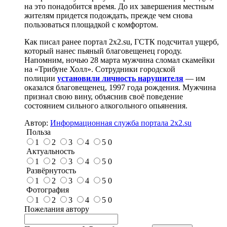
на это понадобится время. До их завершения местным
жителям придется подождать, прежде чем снова
пользоваться площадкой с комфортом.
Как писал ранее портал 2х2.su, ГСТК подсчитал ущерб,
который нанес пьяный благовещенец городу.
Напомним, ночью 28 марта мужчина сломал скамейки
на «Трибуне Холл». Сотрудники городской
полиции
установили личность нарушителя
— им
оказался благовещенец, 1997 года рождения. Мужчина
признал свою вину, объяснив своё поведение
состоянием сильного алкогольного опьянения.
Автор:
Информационная служба портала 2x2.su
Польза
1
2
3
4
5
0
Актуальность
1
2
3
4
5
0
Развёрнутость
1
2
3
4
5
0
Фотография
1
2
3
4
5
0
Пожелания автору