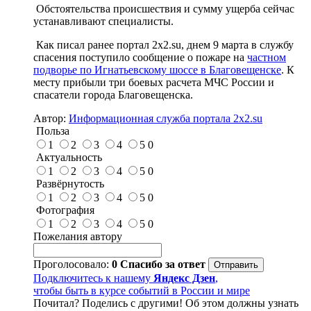
Обстоятельства происшествия и сумму ущерба сейчас
устанавливают специалисты.
Как писал ранее портал 2х2.su, днем 9 марта в службу
спасения поступило сообщение о пожаре на
частном
подворье по Игнатьевскому шоссе в Благовещенске
. К
месту прибыли три боевых расчета МЧС России и
спасатели города Благовещенска.
Автор:
Информационная служба портала 2x2.su
Польза
1
2
3
4
5
0
Актуальность
1
2
3
4
5
0
Развёрнутость
1
2
3
4
5
0
Фотография
1
2
3
4
5
0
Пожелания автору
Проголосовало:
0
Спасибо за ответ
Подключитесь к нашему
Яндекс Дзен
,
чтобы быть в курсе событий в России и мире
Почитал? Поделись с другими! Об этом должны узнать