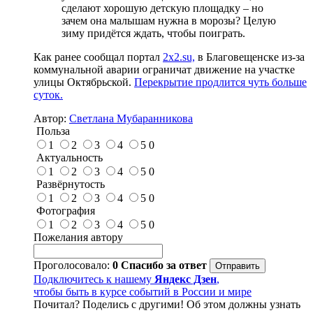
сделают хорошую детскую площадку – но
зачем она малышам нужна в морозы? Целую
зиму придётся ждать, чтобы поиграть.
Как ранее сообщал портал
2x2.su,
в Благовещенске из-за
коммунальной аварии ограничат движение на участке
улицы Октябрьской.
Перекрытие продлится чуть больше
суток.
Автор:
Светлана Мубаранникова
Польза
1
2
3
4
5
0
Актуальность
1
2
3
4
5
0
Развёрнутость
1
2
3
4
5
0
Фотография
1
2
3
4
5
0
Пожелания автору
Проголосовало:
0
Спасибо за ответ
Подключитесь к нашему
Яндекс Дзен
,
чтобы быть в курсе событий в России и мире
Почитал? Поделись с другими! Об этом должны узнать