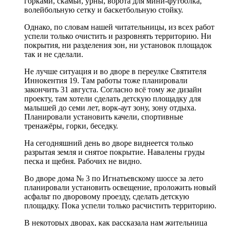
горками, скамьи, урны, ворота для мини-футболка,
волейбольную сетку и баскетбольную стойку.
Однако, по словам нашей читательницы, из всех работ
успели только очистить и разровнять территорию. Ни
покрытия, ни разделения зон, ни установок площадок
так и не сделали.
Не лучше ситуация и во дворе в переулке Святителя
Иннокентия 19. Там работы тоже планировали
закончить 31 августа. Согласно всё тому же дизайн
проекту, там хотели сделать детскую площадку для
малышей до семи лет, ворк-аут зону, зону отдыха.
Планировали установить качели, спортивные
тренажёры, горки, беседку.
На сегодняшний день во дворе виднеется только
разрытая земля и снятое покрытие. Навалены груды
песка и щебня. Рабочих не видно.
Во дворе дома № 3 по Игнатьевскому шоссе за лето
планировали установить освещение, проложить новый
асфальт по дворовому проезду, сделать детскую
площадку. Пока успели только расчистить территорию.
В некоторых дворах, как рассказала нам жительница