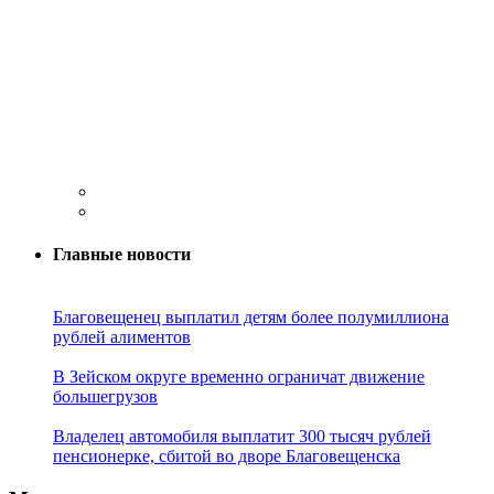
Главные новости
Благовещенец выплатил детям более полумиллиона
рублей алиментов
В Зейском округе временно ограничат движение
большегрузов
Владелец автомобиля выплатит 300 тысяч рублей
пенсионерке, сбитой во дворе Благовещенска