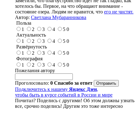
заметили, что благоустройство идёт не так гладко, как
хотелось бы. Первое, на что обращают внимание -
состояние озера. Людям не нравится, что
его не чистят.
Автор:
Светлана Мубаранникова
Польза
1
2
3
4
5
0
Актуальность
1
2
3
4
5
0
Развёрнутость
1
2
3
4
5
0
Фотография
1
2
3
4
5
0
Пожелания автору
Проголосовало:
0
Спасибо за ответ
Подключитесь к нашему
Яндекс Дзен
,
чтобы быть в курсе событий в России и мире
Почитал? Поделись с другими! Об этом должны узнать
все, срочно поделись! Другим это тоже интересно