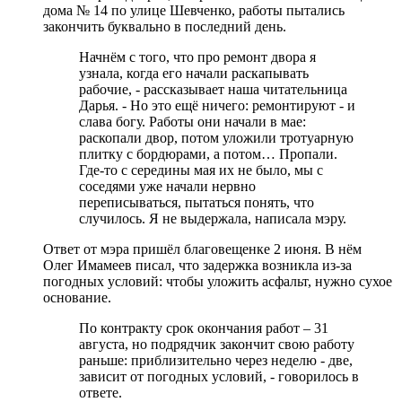
дома № 14 по улице Шевченко, работы пытались
закончить буквально в последний день.
Начнём с того, что про ремонт двора я
узнала, когда его начали раскапывать
рабочие, - рассказывает наша читательница
Дарья. - Но это ещё ничего: ремонтируют - и
слава богу. Работы они начали в мае:
раскопали двор, потом уложили тротуарную
плитку с бордюрами, а потом… Пропали.
Где-то с середины мая их не было, мы с
соседями уже начали нервно
переписываться, пытаться понять, что
случилось. Я не выдержала, написала мэру.
Ответ от мэра пришёл благовещенке 2 июня. В нём
Олег Имамеев писал, что задержка возникла из-за
погодных условий: чтобы уложить асфальт, нужно сухое
основание.
По контракту срок окончания работ – 31
августа, но подрядчик закончит свою работу
раньше: приблизительно через неделю - две,
зависит от погодных условий, - говорилось в
ответе.