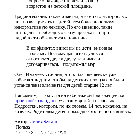
вопрос о нахождении детей разных
возрастов на детской площадке.
Градоначальник также отметил, что никто из взрослых
не вправе кричать на детей, тем более используя
ненормативную лексику. По его мнению, такие
инциденты необходимо сразу пресекать и при
надобности обращаться в полицию.
В конфликтах виновны не дети, виновны
взрослые. Поэтому давайте научимся
относиться друг к другу терпимее и
договариваться, - подытожил мэр.
Олег Имамеев уточнил, что в Благовещенске уже
работают над тем, чтобы на детских площадках были
установлены элементы для детей старше 12 лет.
Напомним, 11 августа на набережной Благовещенска
произошёл скандал
с участием детей и взрослых.
Подростки, которым, по их словам, 14 лет, качались на
качелях. Родителям детей помладше это не понравилось.
Автор:
Лилия Фомина
Польза
1
2
3
4
5
0