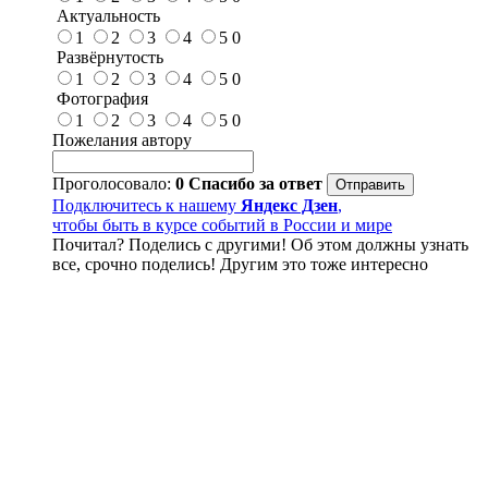
Актуальность
1
2
3
4
5
0
Развёрнутость
1
2
3
4
5
0
Фотография
1
2
3
4
5
0
Пожелания автору
Проголосовало:
0
Спасибо за ответ
Подключитесь к нашему
Яндекс Дзен
,
чтобы быть в курсе событий в России и мире
Почитал? Поделись с другими! Об этом должны узнать
все, срочно поделись! Другим это тоже интересно