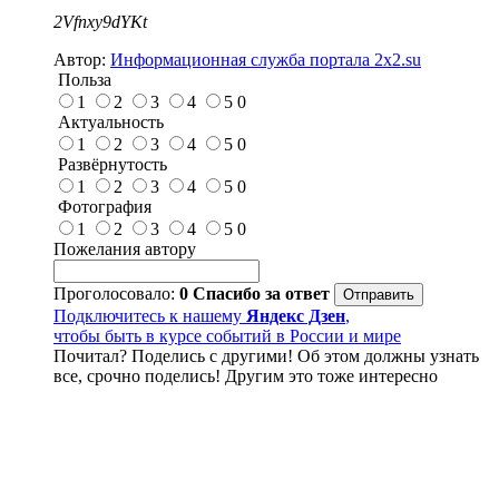
2Vfnxy9dYKt
Автор:
Информационная служба портала 2x2.su
Польза
1
2
3
4
5
0
Актуальность
1
2
3
4
5
0
Развёрнутость
1
2
3
4
5
0
Фотография
1
2
3
4
5
0
Пожелания автору
Проголосовало:
0
Спасибо за ответ
Подключитесь к нашему
Яндекс Дзен
,
чтобы быть в курсе событий в России и мире
Почитал? Поделись с другими! Об этом должны узнать
все, срочно поделись! Другим это тоже интересно