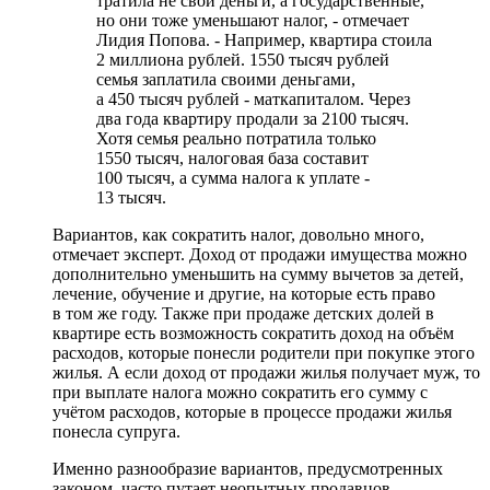
тратила не свои деньги, а государственные,
но они тоже уменьшают налог, - отмечает
Лидия Попова. - Например, квартира стоила
2 миллиона рублей. 1550 тысяч рублей
семья заплатила своими деньгами,
а 450 тысяч рублей - маткапиталом. Через
два года квартиру продали за 2100 тысяч.
Хотя семья реально потратила только
1550 тысяч, налоговая база составит
100 тысяч, а сумма налога к уплате -
13 тысяч.
Вариантов, как сократить налог, довольно много,
отмечает эксперт. Доход от продажи имущества можно
дополнительно уменьшить на сумму вычетов за детей,
лечение, обучение и другие, на которые есть право
в том же году. Также при продаже детских долей в
квартире есть возможность сократить доход на объём
расходов, которые понесли родители при покупке этого
жилья. А если доход от продажи жилья получает муж, то
при выплате налога можно сократить его сумму с
учётом расходов, которые в процессе продажи жилья
понесла супруга.
Именно разнообразие вариантов, предусмотренных
законом, часто путает неопытных продавцов