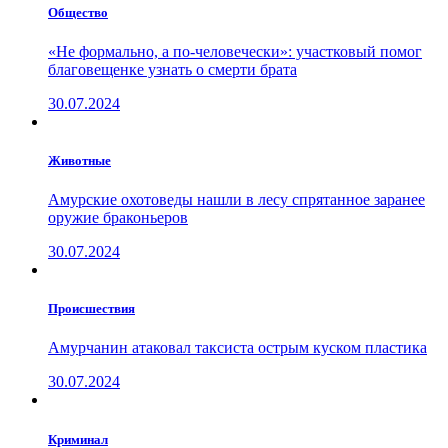
Общество
«Не формально, а по-человечески»: участковый помог
благовещенке узнать о смерти брата
30.07.2024
Животные
Амурские охотоведы нашли в лесу спрятанное заранее
оружие браконьеров
30.07.2024
Проиcшествия
Амурчанин атаковал таксиста острым куском пластика
30.07.2024
Криминал