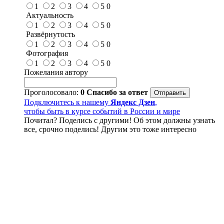
1
2
3
4
5
0
Актуальность
1
2
3
4
5
0
Развёрнутость
1
2
3
4
5
0
Фотография
1
2
3
4
5
0
Пожелания автору
Проголосовало:
0
Спасибо за ответ
Подключитесь к нашему
Яндекс Дзен
,
чтобы быть в курсе событий в России и мире
Почитал? Поделись с другими! Об этом должны узнать
все, срочно поделись! Другим это тоже интересно