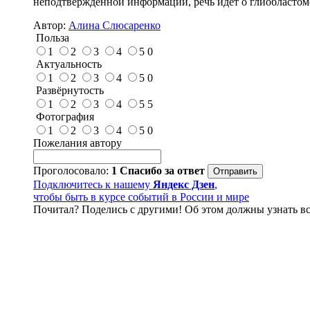
неподтверждённой информации, речь идёт о глиобластоме
Автор:
Алина Слюсаренко
Польза
1
2
3
4
5
0
Актуальность
1
2
3
4
5
0
Развёрнутость
1
2
3
4
5
5
Фотография
1
2
3
4
5
0
Пожелания автору
Проголосовало:
1
Спасибо за ответ
Подключитесь к нашему
Яндекс Дзен
,
чтобы быть в курсе событий в России и мире
Почитал? Поделись с другими! Об этом должны узнать вс