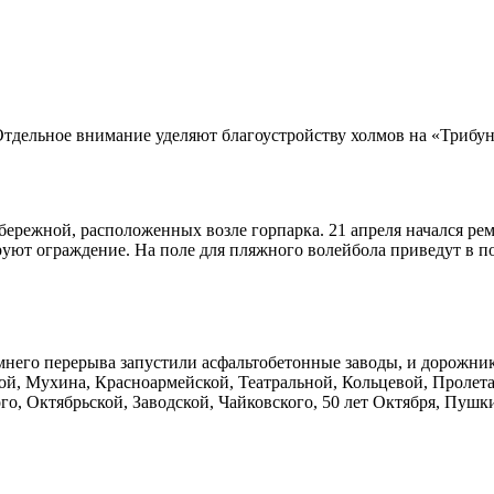
Отдельное внимание уделяют благоустройству холмов на «Трибун
ережной, расположенных возле горпарка. 21 апреля начался рем
руют ограждение. На поле для пляжного волейбола приведут в по
зимнего перерыва запустили асфальтобетонные заводы, и дорожн
ой, Мухина, Красноармейской, Театральной, Кольцевой, Пролета
о, Октябрьской, Заводской, Чайковского, 50 лет Октября, Пушк