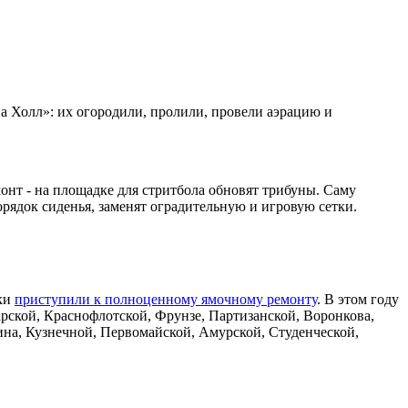
а Холл»: их огородили, пролили, провели аэрацию и
онт - на площадке для стритбола обновят трибуны. Саму
рядок сиденья, заменят оградительную и игровую сетки.
ики
приступили к полноценному ямочному ремонту
. В этом году
рской, Краснофлотской, Фрунзе, Партизанской, Воронкова,
ина, Кузнечной, Первомайской, Амурской, Студенческой,