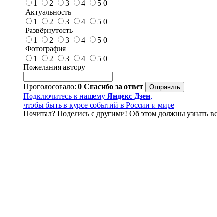
1
2
3
4
5
0
Актуальность
1
2
3
4
5
0
Развёрнутость
1
2
3
4
5
0
Фотография
1
2
3
4
5
0
Пожелания автору
Проголосовало:
0
Спасибо за ответ
Подключитесь к нашему
Яндекс Дзен
,
чтобы быть в курсе событий в России и мире
Почитал? Поделись с другими! Об этом должны узнать вс