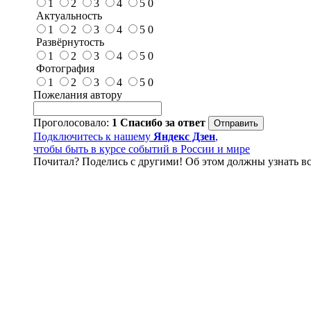
1
2
3
4
5
0
Актуальность
1
2
3
4
5
0
Развёрнутость
1
2
3
4
5
0
Фотография
1
2
3
4
5
0
Пожелания автору
Проголосовало:
1
Спасибо за ответ
Подключитесь к нашему
Яндекс Дзен
,
чтобы быть в курсе событий в России и мире
Почитал? Поделись с другими! Об этом должны узнать вс