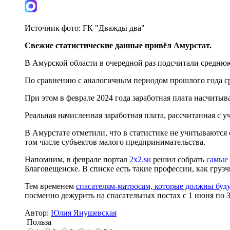
Источник фото:
ГК "Дважды два"
Свежие статистические данные привёл Амурстат.
В Амурской области в очередной раз подсчитали среднюю 
По сравнению с аналогичным периодом прошлого года сре
При этом в феврале 2024 года заработная плата насчитыва
Реальная начисленная заработная плата, рассчитанная с у
В Амурстате отметили, что в статистике не учитываются
том числе субъектов малого предпринимательства.
Напомним, в феврале портал
2x2.su
решил собрать
самые
Благовещенске. В списке есть такие профессии, как груз
Тем временем
спасателям-матросам, которые должны буду
посменно дежурить на спасательных постах с 1 июня по 3
Автор:
Юлия Янушевская
Польза