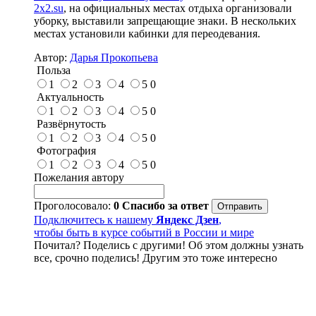
2x2.su
, на официальных местах отдыха организовали
уборку, выставили запрещающие знаки. В нескольких
местах установили кабинки для переодевания.
Автор:
Дарья Прокопьева
Польза
1
2
3
4
5
0
Актуальность
1
2
3
4
5
0
Развёрнутость
1
2
3
4
5
0
Фотография
1
2
3
4
5
0
Пожелания автору
Проголосовало:
0
Спасибо за ответ
Подключитесь к нашему
Яндекс Дзен
,
чтобы быть в курсе событий в России и мире
Почитал? Поделись с другими! Об этом должны узнать
все, срочно поделись! Другим это тоже интересно