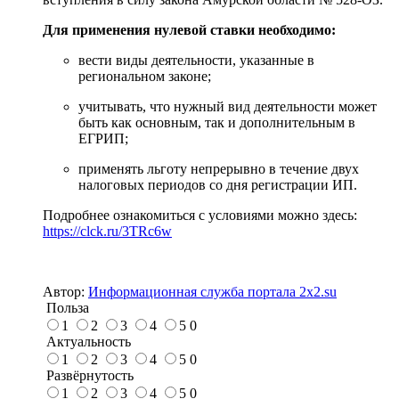
Для применения нулевой ставки необходимо:
вести виды деятельности, указанные в
региональном законе;
учитывать, что нужный вид деятельности может
быть как основным, так и дополнительным в
ЕГРИП;
применять льготу непрерывно в течение двух
налоговых периодов со дня регистрации ИП.
Подробнее ознакомиться с условиями можно здесь:
https://clck.ru/3TRc6w
Автор:
Информационная служба портала 2x2.su
Польза
1
2
3
4
5
0
Актуальность
1
2
3
4
5
0
Развёрнутость
1
2
3
4
5
0