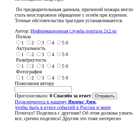
По предварительным данным, причиной пожара могло
стать неосторожное обращение с огнём при курении.
Точные обстоятельства трагедии устанавливаются.
Автор:
Информационная служба портала 2x2.su
Польза
1
2
3
4
5
0
Актуальность
1
2
3
4
5
0
Развёрнутость
1
2
3
4
5
0
Фотография
1
2
3
4
5
0
Пожелания автору
Проголосовало:
0
Спасибо за ответ
Подключитесь к нашему
Яндекс Дзен
,
чтобы быть в курсе событий в России и мире
Почитал? Поделись с другими! Об этом должны узнать
все, срочно поделись! Другим это тоже интересно