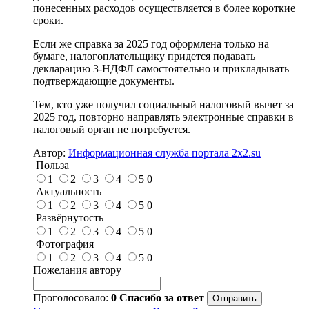
понесенных расходов осуществляется в более короткие
сроки.
Если же справка за 2025 год оформлена только на
бумаге, налогоплательщику придется подавать
декларацию 3-НДФЛ самостоятельно и прикладывать
подтверждающие документы.
Тем, кто уже получил социальный налоговый вычет за
2025 год, повторно направлять электронные справки в
налоговый орган не потребуется.
Автор:
Информационная служба портала 2x2.su
Польза
1
2
3
4
5
0
Актуальность
1
2
3
4
5
0
Развёрнутость
1
2
3
4
5
0
Фотография
1
2
3
4
5
0
Пожелания автору
Проголосовало:
0
Спасибо за ответ