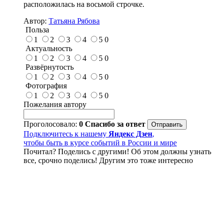
расположилась на восьмой строчке.
Автор:
Татьяна Рябова
Польза
1
2
3
4
5
0
Актуальность
1
2
3
4
5
0
Развёрнутость
1
2
3
4
5
0
Фотография
1
2
3
4
5
0
Пожелания автору
Проголосовало:
0
Спасибо за ответ
Подключитесь к нашему
Яндекс Дзен
,
чтобы быть в курсе событий в России и мире
Почитал? Поделись с другими! Об этом должны узнать
все, срочно поделись! Другим это тоже интересно