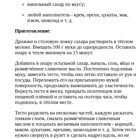
ванильный сахар по вкусу;
любой наполнитель - крем, орехи, цукаты, мак,
изюм, шоколад и т. д.
Приготовление
:
Дрожжи и столовую ложку сахара растворить в тёплом
молоке. Вмешать 100 г муки до однородности. Оставить
опару в тепле минимум на 15 минут.
Добавить в опару остальной сахар, ваниль, соль, яйцо и
размягчённое сливочное масло. Постепенно подсеивая
муку, замесить тесто, чтобы оно легко отставало от рук и
посуды. Переложить его на присыпанную мукой
поверхность, продолжать вымешивать до эластичности.
Вернуть тесто в миску, прикрыть полотенцем или
пищевой плёнкой и оставить на полтора часа, чтобы
поднялось, в тёплом месте.
Тесто разделить на несколько частей, каждую раскатать
тонким слоем, смазать размягчённым сливочным
маслом и посыпать желаемым наполнителем - корицей,
маком, цукатами, орехами, шоколадом и т. д. Затем тесто
нужно свернуть в рулет и сделать надрез вдоль, но не