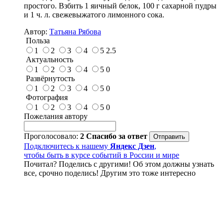
простого. Взбить 1 яичный белок, 100 г сахарной пудры
и 1 ч. л. свежевыжатого лимонного сока.
Автор:
Татьяна Рябова
Польза
1
2
3
4
5
2.5
Актуальность
1
2
3
4
5
0
Развёрнутость
1
2
3
4
5
0
Фотография
1
2
3
4
5
0
Пожелания автору
Проголосовало:
2
Спасибо за ответ
Подключитесь к нашему
Яндекс Дзен
,
чтобы быть в курсе событий в России и мире
Почитал? Поделись с другими! Об этом должны узнать
все, срочно поделись! Другим это тоже интересно