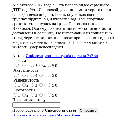
А в октябре 2017 года в Сеть попало видео серьезного
ДТП под Усть-Ивановкой, участниками которого стали
байкер и велосипедист. Ролик опубликовали в
группах dtpgram_blg и mreporter_blg. Транспортные
средства столкнулись на трассе Благовещенск -
Ивановка. Оба амурчанина в тяжелом состоянии были
доставлены в больницу. По информации из социальных
сетей, через несколько дней после происшествия один из
водителей скончался в больнице. По словам местных
жителей, умер велосипедист.
Автор:
Информационная служба портала 2x2.su
Польза
1
2
3
4
5
0
Актуальность
1
2
3
4
5
0
Развёрнутость
1
2
3
4
5
0
Фотография
1
2
3
4
5
0
Пожелания автору
Проголосовало:
0
Спасибо за ответ
Подключитесь к нашему
Яндекс Дзен
,